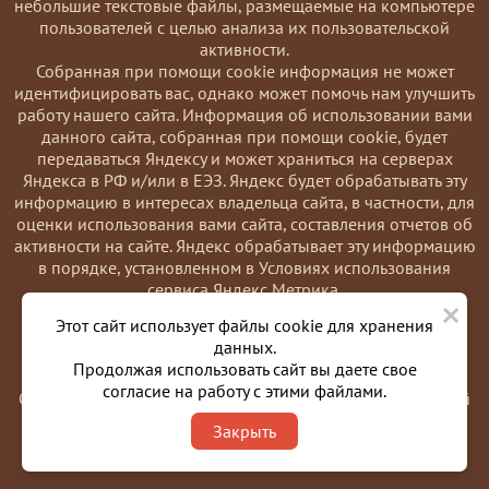
небольшие текстовые файлы, размещаемые на компьютере
пользователей с целью анализа их пользовательской
активности.
Coбранная при помощи cookie информация не может
идентифицировать вас, однако может помочь нам улучшить
работу нашего сайта. Информация об использовании вами
данного сайта, собранная при помощи cookie, будет
передаваться Яндексу и может храниться на серверах
Яндекса в РФ и/или в ЕЭЗ. Яндекс будет обрабатывать эту
информацию в интересах владельца сайта, в частности, для
оценки использования вами сайта, составления отчетов об
активности на сайте. Яндекс обрабатывает эту информацию
в порядке, установленном в Условиях использования
сервиса Яндекс Метрика.
×
Вы можете отказаться от использования cookies, выбрав
Этот сайт использует файлы cookie для хранения
соответствующие настройки в браузере. Также вы можете
данных.
использовать инструмент —
Продолжая использовать сайт вы даете свое
https://yandex.ru/support/metrika/general/opt-out.html
согласие на работу с этими файлами.
Однако это может повлиять на работу некоторых функций
сайта. Используя этот сайт, вы соглашаетесь на обработку
Закрыть
данных о вас в порядке и целях, указанных выше.