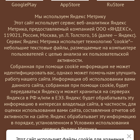
GooglePlay
AppStore
RuStore
Мы используем Яндекс Метрику
Этот сайт использует сервис веб-аналитики Яндекс
Метрика, предоставляемый компанией ООО «ЯНДЕКС»,
119021, Россия, Москва, ул. Л. Толстого, 16 (далее — Яндекс).
Сервис Яндекс Метрика использует технологию “cookie”—
небольшие текстовые файлы, размещаемые на компьютере
пользователей с целью анализа их пользовательской
активности.
Coбранная при помощи cookie информация не может
идентифицировать вас, однако может помочь нам улучшить
работу нашего сайта. Информация об использовании вами
данного сайта, собранная при помощи cookie, будет
передаваться Яндексу и может храниться на серверах
Яндекса в РФ и/или в ЕЭЗ. Яндекс будет обрабатывать эту
информацию в интересах владельца сайта, в частности, для
оценки использования вами сайта, составления отчетов об
активности на сайте. Яндекс обрабатывает эту информацию
в порядке, установленном в Условиях использования
сервиса Яндекс Метрика.
×
Вы можете отказаться от использования cookies, выбрав
Этот сайт использует файлы cookie для хранения