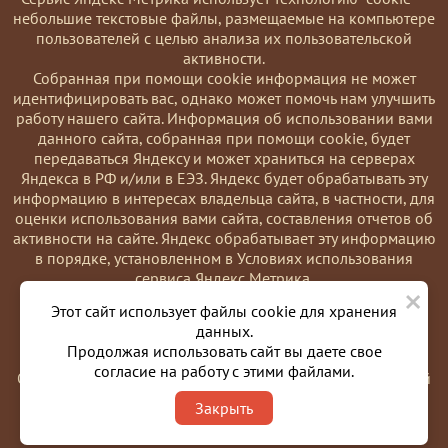
небольшие текстовые файлы, размещаемые на компьютере
пользователей с целью анализа их пользовательской
активности.
Coбранная при помощи cookie информация не может
идентифицировать вас, однако может помочь нам улучшить
работу нашего сайта. Информация об использовании вами
данного сайта, собранная при помощи cookie, будет
передаваться Яндексу и может храниться на серверах
Яндекса в РФ и/или в ЕЭЗ. Яндекс будет обрабатывать эту
информацию в интересах владельца сайта, в частности, для
оценки использования вами сайта, составления отчетов об
активности на сайте. Яндекс обрабатывает эту информацию
в порядке, установленном в Условиях использования
сервиса Яндекс Метрика.
×
Вы можете отказаться от использования cookies, выбрав
Этот сайт использует файлы cookie для хранения
соответствующие настройки в браузере. Также вы можете
данных.
использовать инструмент —
Продолжая использовать сайт вы даете свое
https://yandex.ru/support/metrika/general/opt-out.html
согласие на работу с этими файлами.
Однако это может повлиять на работу некоторых функций
сайта. Используя этот сайт, вы соглашаетесь на обработку
Закрыть
данных о вас в порядке и целях, указанных выше.