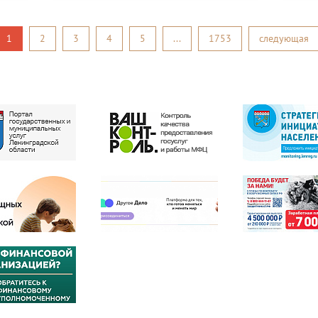
1
2
3
4
5
...
1753
следующая