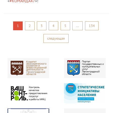
«
#КОМАНДА47
»!
1
2
3
4
5
...
134
следующая