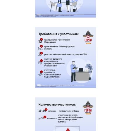
на льготы
Предоставление государственной
услуги по назначению
единовременной выплаты
Перейти
к услуге
гражданам, принимавшим
участие в специальной военной
операции
Направление сведений для
получения комплексного
сопровождения филиалом Фонда
Перейти
к услуге
участника СВО/ членов семей
погибшего/ пропавшего без
вести участника СВО
Государственная услуга по выдаче
сертификата на
зубопротезирование в размере
Перейти
к услуге
1,25 величины среднего дохода,