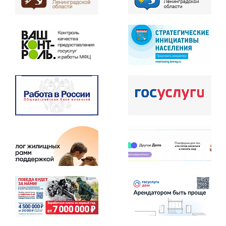
Информирование о порядке
предоставления меры
социальной поддержки: "Выплата
единовременной материальной
помощи участникам специальной
военной операции, получившим
увечье (ранение, контузию,
травму) при выполнении задач в
ходе специальной военной
операции, имевшим место
Перейти
к услуге
жительства на территории
Свердловского городского
поселения Всеволожского
муниципального района
Ленинградской области на
момент получения увечья
(ранения, контузии, травмы) или
убывшим на военную службу с
территории Свердловского