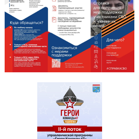
собственность бесплатно
Предоставление сведений
(справки) о факте участия в
Перейти
к услуге
специальной военной операции
(СВО)
Санаторно-курортное лечение,
медицинская реабилитация в
центре реабилитации Фонда
Перейти
к услуге
пенсионного и социального
страхования Российской
Федерации
Государственная услуга по
определению права на
дополнительную меру
Перейти
социальной поддержки в виде
к услуге
специального транспортного
обслуживания отдельных