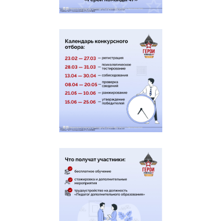
категорий граждан
Включение сведений о
возбуждении процедуры
внесудебного банкротства
гражданина в Единый
федеральный реестр сведений о
банкротстве и осуществление
иных связанных с приемом
Перейти
такого заявление обязанностей
к услуге
(функций), предусмотренных
Федеральным законом от 26
октября 2002 года № 127-ФЗ «О
несостоятельности (банкротстве)»
по заявлению о признании
гражданина банкротом во
внесудебном порядке
Государственная услуга по выдаче
Перейти
удостоверения инвалида о праве
к услуге