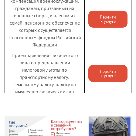
компенсация военнослужащим,
гражданам, призванным на
военные сборы, и членам их
Перейти
к услуге
семей, пенсионное обеспечение
которых осуществляется
Пенсионным фондом Российской
Федерации
Прием заявления физического
лица о предоставлении
налоговой льготы по
Перейти
к услуге
транспортному налогу,
земельному налогу, налогу на
имущество физических лиц
Государственная услуга по
предоставлению
единовременной денежной
Перейти
к услуге
выплаты взамен предоставления
земельного участка в