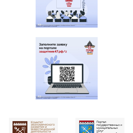
сложившегося в Ленинградской
области
Государственная услуга по выдаче
сертификата на
Перейти
зубопротезирование в
к услуге
предельном размере стоимости
не более пятисот тысяч рублей
Информирование об оказании
бесплатной юридической
Перейти
к услуге
помощи членам семей участников
специальной военной операции
Государственная услуга по
предоставлению
единовременной денежной
Перейти
к услуге
выплаты взамен предоставления
земельного участка в
собственность бесплатно