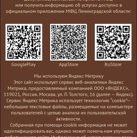
или получить информацию об услугах доступно в
муниципального района
официальном приложении МФЦ Ленинградской области:
Перейти
Ленинградской области":
к услуге
"Предоставление отсрочки
уплаты арендной платы на
период прохождения военной
службы или оказания
добровольного содействия в
выполнении задач, возложенных
GooglePlay
AppStore
RuStore
на Вооруженные Силы
Российской Федерации"
Мы используем Яндекс Метрику
Этот сайт использует сервис веб-аналитики Яндекс
Информирование о порядке
Метрика, предоставляемый компанией ООО «ЯНДЕКС»,
предоставления меры
119021, Россия, Москва, ул. Л. Толстого, 16 (далее — Яндекс).
социальной поддержки
Сервис Яндекс Метрика использует технологию “cookie”—
администрации Винницкого
небольшие текстовые файлы, размещаемые на компьютере
сельского поселения
пользователей с целью анализа их пользовательской
активности.
Подпорожского муниципального
Coбранная при помощи cookie информация не может
района Ленинградской области:
идентифицировать вас, однако может помочь нам улучшить
Перейти
"Предоставление отсрочки
к услуге